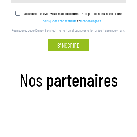
J'accepte de recevoir vos e-mails et confirme avoir pris connaissance de votre
politique de confidentialité
et
mentions légales
.
Vous pouvez vous désinscrire à tout moment en cliquant sur le lien présent dans nos emails.
S'INSCRIRE
Nos
partenaires