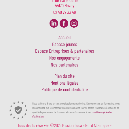
1 rue Marie Curie
44170 Nozay
02 40 79 33 49
Accueil
Espace jeunes
Espace Entreprises & partenaires
Nos engagements
Nos partenaires
Plan du site
Mentions légales
Politique de confidentialité
Nous utilisons Brevo en tant que plateforme marketing. En soumettant ce formulaire, vous
reconnaissez que les informations que vous allez fournir seront transmises à Brevo en sa
qualité de processeur de données; et ce conformément à ses
conditions générales
d'utilisation
.
Tous droits réservés ©2026 Mission Locale Nord Atlantique -