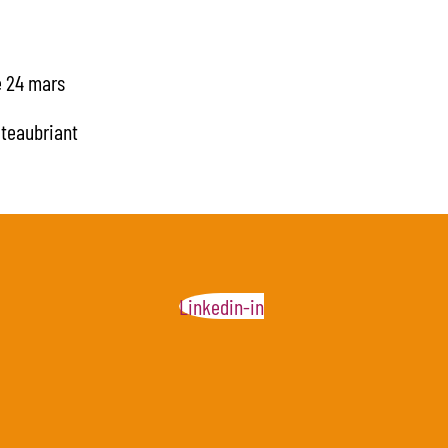
e 24 mars
âteaubriant
Linkedin-in